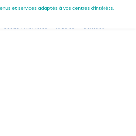
tenus et services adaptés à vos centres d’intérêts.
Section membres
Articles
Contact