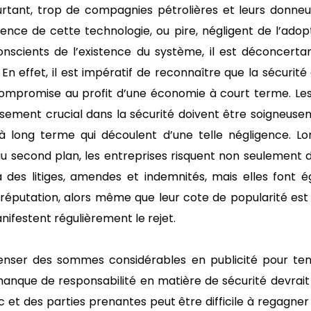
urtant, trop de compagnies pétrolières et leurs donne
tence de cette technologie, ou pire, négligent de l’adop
onscients de l’existence du système, il est déconcertan
r. En effet, il est impératif de reconnaître que la sécuri
compromise au profit d’une économie à court terme. Le
issement crucial dans la sécurité doivent être soigneus
 long terme qui découlent d’une telle négligence. Lo
u second plan, les entreprises risquent non seulement d
 des litiges, amendes et indemnités, mais elles font
r réputation, alors même que leur cote de popularité est
nifestent régulièrement le rejet.
enser des sommes considérables en publicité pour ten
anque de responsabilité en matière de sécurité devrait 
 et des parties prenantes peut être difficile à regagner 