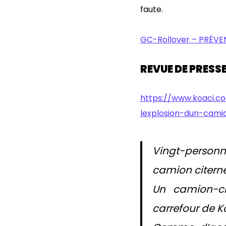
faute.
GC-Rollover – PRÉVE
REVUE DE PRESSE
https://www.koaci.c
lexplosion-dun-cami
Vingt-person
camion citerne
Un camion-ci
carrefour de Ko