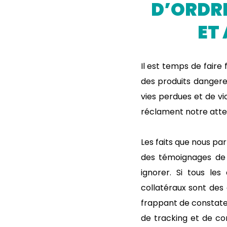
D’ORDRE
ET
Il est temps de faire
des produits dangereu
vies perdues et de v
réclament notre atten
Les faits que nous pa
des témoignages de t
ignorer. Si tous le
collatéraux sont des 
frappant de constate
de tracking et de co