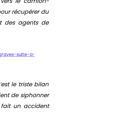
 vers le camion-
pour récupérer du
et des agents de
graves-suite-a-
st le triste bilan
ient de siphonner
 fait un accident