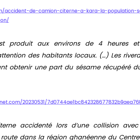
m/accident-de-camion-citerne-a-kara-la-population-s
son/
est produit aux environs de 4 heures et
ttention des habitants locaux. (…) Les rivera
nt obtenir une part du sésame récupéré d
huanet.com/20230531/7d0744ae1bc842328677832b9aea76
erne accidenté lors d’une collision ave
route dans la région ghanéenne du Centre 