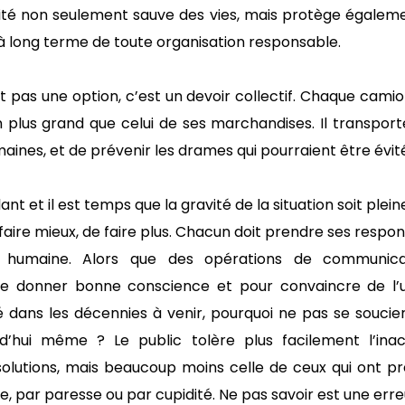
rité non seulement sauve des vies, mais protège égaleme
à long terme de toute organisation responsable.
st pas une option, c’est un devoir collectif. Chaque camio
n plus grand que celui de ses marchandises. Il transport
aines, et de prévenir les drames qui pourraient être évité
nt et il est temps que la gravité de la situation soit ple
ire mieux, de faire plus. Chacun doit prendre ses respons
 humaine. Alors que des opérations de communica
e donner bonne conscience et pour convaincre de l’
é dans les décennies à venir, pourquoi ne pas se soucie
rd’hui même ? Le public tolère plus facilement l’ina
solutions, mais beaucoup moins celle de ceux qui ont pr
, par paresse ou par cupidité. Ne pas savoir est une erreu