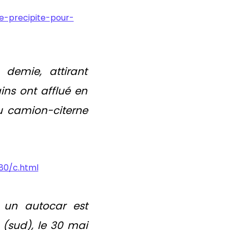
e-precipite-pour-
 demie, attirant
ins ont afflué en
u camion-citerne
80/c.html
c un autocar est
(sud), le 30 mai