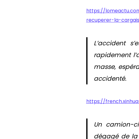
https://lomeactu.co
recuperer-la-cargai
L’accident s’
rapidement l’a
masse, espéra
accidenté.
https://french.xin
Un camion-cit
dégagé de la 