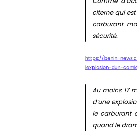
Comme d’accou
citerne qui es
carburant mal
sécurité.
https://benin-news.
lexplosion-dun-cami
Au moins 17 mo
d’une explosio
le carburant 
quand le drame