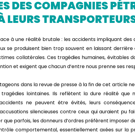
S DES COMPAGNIES PÉT
 À LEURS TRANSPORTEURS.
 face à une réalité brutale : les accidents impliquant de
x se produisent bien trop souvent en laissant derrière 
ictimes collatérales. Ces tragédies humaines, évitables 
tion et exigent que chacun d’entre nous prenne ses resp
rtageons dans la revue de presse à la fin de cet article 
ragédies lointaines. Ils reflètent la dure réalité que
s accidents ne peuvent être évités, leurs conséque
accusations silencieuses contre ceux qui auraient pu faire
r que parfois, les donneurs d’ordres préfèrent imposer 
ntrôle comportemental, essentiellement axées sur la pr