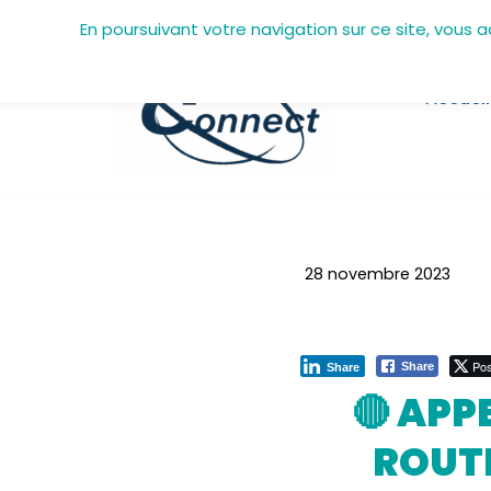
En poursuivant votre navigation sur ce site, vous 
Aller
au
Accueil
contenu
28 novembre 2023
Pos
Share
Share
🔴 APP
ROUTI